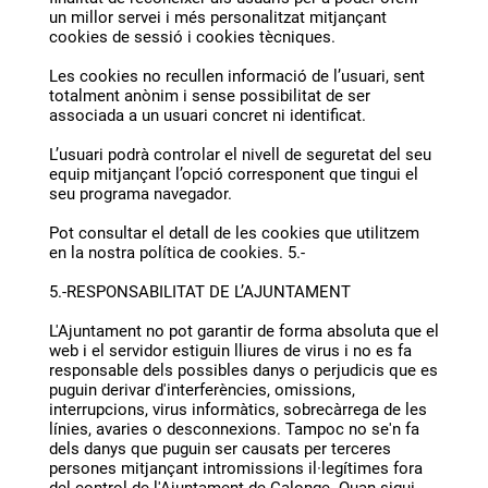
un millor servei i més personalitzat mitjançant
cookies de sessió i cookies tècniques.
Les cookies no recullen informació de l’usuari, sent
totalment anònim i sense possibilitat de ser
associada a un usuari concret ni identificat.
L’usuari podrà controlar el nivell de seguretat del seu
equip mitjançant l’opció corresponent que tingui el
seu programa navegador.
Pot consultar el detall de les cookies que utilitzem
en la nostra política de cookies. 5.-
5.-RESPONSABILITAT DE L’AJUNTAMENT
L'Ajuntament no pot garantir de forma absoluta que el
web i el servidor estiguin lliures de virus i no es fa
responsable dels possibles danys o perjudicis que es
puguin derivar d'interferències, omissions,
interrupcions, virus informàtics, sobrecàrrega de les
línies, avaries o desconnexions. Tampoc no se'n fa
dels danys que puguin ser causats per terceres
persones mitjançant intromissions il·legítimes fora