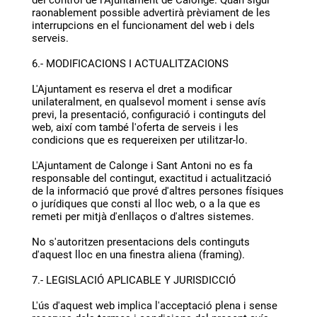
del control de l'Ajuntament de Calonge. Quan sigui
raonablement possible advertirà prèviament de les
interrupcions en el funcionament del web i dels
serveis.
6.- MODIFICACIONS I ACTUALITZACIONS
L'Ajuntament es reserva el dret a modificar
unilateralment, en qualsevol moment i sense avís
previ, la presentació, configuració i continguts del
web, així com també l'oferta de serveis i les
condicions que es requereixen per utilitzar-lo.
L'Ajuntament de Calonge i Sant Antoni no es fa
responsable del contingut, exactitud i actualització
de la informació que prové d'altres persones físiques
o jurídiques que consti al lloc web, o a la que es
remeti per mitjà d'enllaços o d'altres sistemes.
No s'autoritzen presentacions dels continguts
d'aquest lloc en una finestra aliena (framing).
7.- LEGISLACIÓ APLICABLE Y JURISDICCIÓ
L'ús d'aquest web implica l'acceptació plena i sense