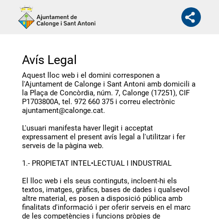
Avís Legal
Aquest lloc web i el domini corresponen a
l'Ajuntament de Calonge i Sant Antoni amb domicili a
la Plaça de Concòrdia, núm. 7, Calonge (17251), CIF
P1703800A, tel. 972 660 375 i correu electrònic
ajuntament@calonge.cat.
L'usuari manifesta haver llegit i acceptat
expressament el present avís legal a l'utilitzar i fer
serveis de la pàgina web.
1.- PROPIETAT INTEL•LECTUAL I INDUSTRIAL
El lloc web i els seus continguts, incloent-hi els
textos, imatges, gràfics, bases de dades i qualsevol
altre material, es posen a disposició pública amb
finalitats d'informació i per oferir serveis en el marc
de les competències i funcions pròpies de