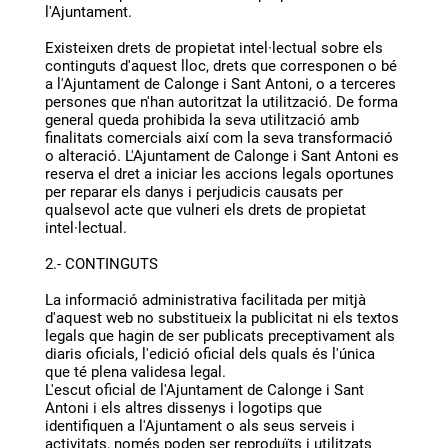
l'Ajuntament.
Existeixen drets de propietat intel·lectual sobre els
continguts d'aquest lloc, drets que corresponen o bé
a l'Ajuntament de Calonge i Sant Antoni, o a terceres
persones que n'han autoritzat la utilització. De forma
general queda prohibida la seva utilització amb
finalitats comercials així com la seva transformació
o alteració. L'Ajuntament de Calonge i Sant Antoni es
reserva el dret a iniciar les accions legals oportunes
per reparar els danys i perjudicis causats per
qualsevol acte que vulneri els drets de propietat
intel·lectual.
2.- CONTINGUTS
La informació administrativa facilitada per mitjà
d'aquest web no substitueix la publicitat ni els textos
legals que hagin de ser publicats preceptivament als
diaris oficials, l'edició oficial dels quals és l'única
que té plena validesa legal.
L'escut oficial de l'Ajuntament de Calonge i Sant
Antoni i els altres dissenys i logotips que
identifiquen a l'Ajuntament o als seus serveis i
activitats, només poden ser reproduïts i utilitzats